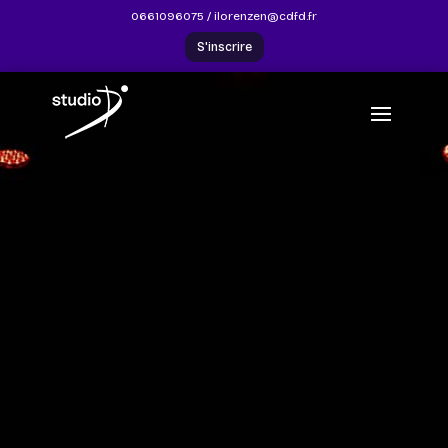
0661096075
/
ilorenzen@cdfd.fr
S'inscrire