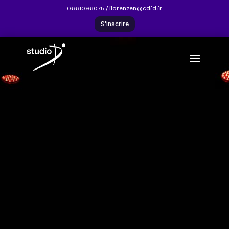
0661096075
/
ilorenzen@cdfd.fr
S'inscrire